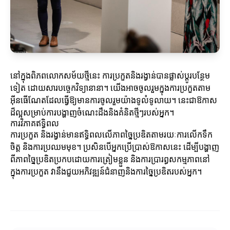
នៅក្នុងពិភពលោកសម័យថ្មីនេះ ការប្រកួតនិងរង្វាន់បានផ្លាស់ប្តូរបន្ថែម
ទៀត ដោយសារបច្ចេកវិទ្យានានា។ យើងអាចចូលរួមក្នុងការប្រកួតតាម
អ៊ីនធើណែតដែលធ្វើឱ្យមានការចូលរួមយ៉ាងទូលំទូលាយ។ នេះជាឱកាស
ដ៏ល្អសម្រាប់ការបង្ហាញចំណេះដឹងនិងគំនិតថ្មីៗរបស់អ្នក។
ការវិភាគឥទ្ធិពល
ការប្រកួត និងរង្វាន់មានឥទ្ធិពលលើភាពច្នៃប្រឌិតតាមរយៈការលើកទឹក
ចិត្ត និងការប្រឈមមុខ។ ប្រសិនបើអ្នកប្រើប្រាស់ឱកាសនេះ ដើម្បីបង្ហាញ
ពីភាពច្នៃប្រឌិតប្រកបដោយការត្រៀមខ្លួន និងការប្រារព្ធសកម្មភាពនៅ
ក្នុងការប្រកួត វានឹងជួយអភិវឌ្ឍន៍ជំនាញនិងការច្នៃប្រឌិតរបស់អ្នក។