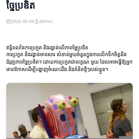
ច្នៃប្រឌិត
2026-06-09
Admin
ឥទ្ធិពលនៃការប្រកួត និងរង្វាន់លើភាពច្នៃប្រឌិត
ការប្រកួត និងរង្វាន់មានសារៈសំខាន់មួយចំនួនក្នុងការលើកទឹកចិត្តនិង
ជំរុញភាពច្នៃប្រឌិត។ ដោយការប្រកួតជាលក្ខណៈមួយ ដែលអាចធ្វើឱ្យអ្នក
មានឱកាសដើម្បីបង្ហាញចំណេះដឹង និងគំនិតថ្មីៗរបស់ខ្លួន។