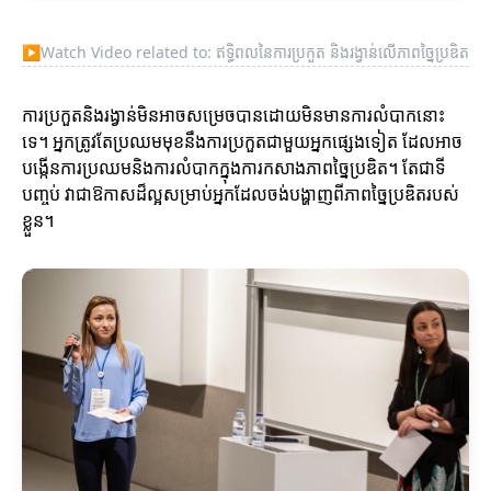
▶
Watch Video related to: ឥទ្ធិពលនៃការប្រកួត និងរង្វាន់លើភាពច្នៃប្រឌិត
ការប្រកួតនិងរង្វាន់មិនអាចសម្រេចបានដោយមិនមានការលំបាកនោះ
ទេ។ អ្នកត្រូវតែប្រឈមមុខនឹងការប្រកួតជាមួយអ្នកផ្សេងទៀត ដែលអាច
បង្កើនការប្រឈមនិងការលំបាកក្នុងការកសាងភាពច្នៃប្រឌិត។ តែជាទី
បញ្ចប់ វាជាឱកាសដ៏ល្អសម្រាប់អ្នកដែលចង់បង្ហាញពីភាពច្នៃប្រឌិតរបស់
ខ្លួន។