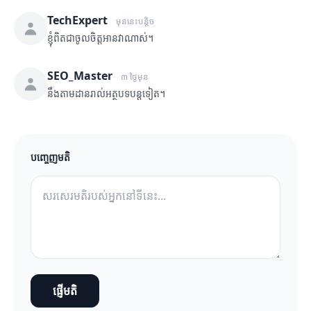
TechExpert
មុននេះបន្តិច
ខ្ញុំពិតជាចូលចិត្តអានវាណាស់។
SEO_Master
៣ ថ្ងៃមុន
នឹងតាមដានរាល់អត្ថបទបន្តទៀត។
បញ្ចេញមតិ
ផ្ញើមតិ