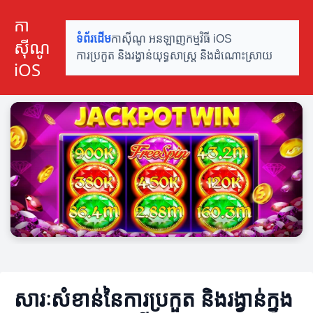
កា
ទំព័រដើម
កាស៊ីណូ អនឡាញ
កម្មវិធី iOS
ស៊ីណូ
ការប្រកួត និងរង្វាន់
យុទ្ធសាស្ត្រ និងដំណោះស្រាយ
iOS
សារៈសំខាន់នៃការប្រកួត និងរង្វាន់ក្នុង