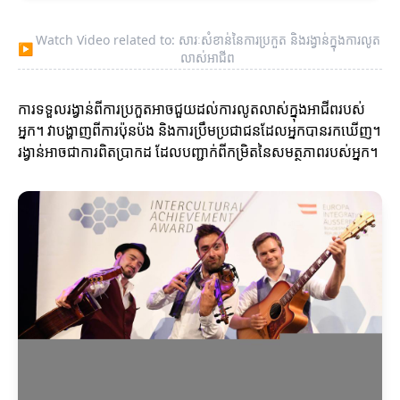
Watch Video related to: សារៈសំខាន់នៃការប្រកួត និងរង្វាន់ក្នុងការលូត
▶
លាស់អាជីព
ការទទួលរង្វាន់ពីការប្រកួតអាចជួយដល់ការលូតលាស់ក្នុងអាជីពរបស់
អ្នក។ វាបង្ហាញពីការប៉ុនប៉ង និងការប្រឹមប្រជាជនដែលអ្នកបានរកឃើញ។
រង្វាន់អាចជាការពិតប្រាកដ ដែលបញ្ជាក់ពីកម្រិតនៃសមត្ថភាពរបស់អ្នក។