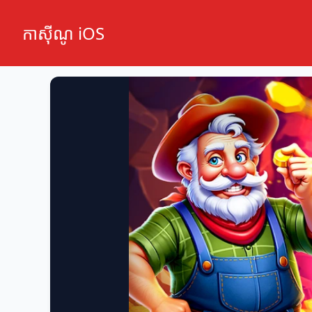
កាស៊ីណូ iOS