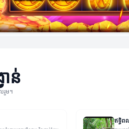
វាន់
ូលរួម។
ឥទ្ធិព