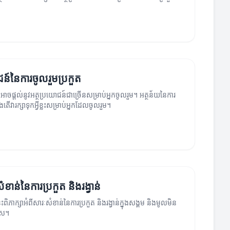
ជន៍នៃការចូលរួមប្រកួត
តអាចផ្តល់នូវអត្ថប្រយោជន៍ជាច្រើនសម្រាប់អ្នកចូលរួម។ អត្ថន័យនៃការ
និងតើវារក្សាទុកអ្វីខ្លះសម្រាប់អ្នកដែលចូលរួម។
ខាន់នៃការប្រកួត និងរង្វាន់
ះពិភាក្សាអំពីសារៈសំខាន់នៃការប្រកួត និងរង្វាន់ក្នុងសង្គម និងមូលមិន
េស។