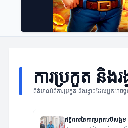
ការប្រកួត និងរង្
ព័ត៌មានអំពីការប្រកួត និងរង្វាន់ដែលអ្នកអាចច
ឥទ្ធិពលនៃការប្រកួតលើសង្គម