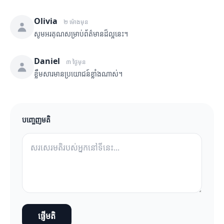
Olivia
២ ម៉ោងមុន
សូមអរគុណសម្រាប់ព័ត៌មានដ៏ល្អនេះ។
Daniel
៣ ថ្ងៃមុន
ខ្លឹមសារមានប្រយោជន៍ខ្លាំងណាស់។
បញ្ចេញមតិ
ផ្ញើមតិ