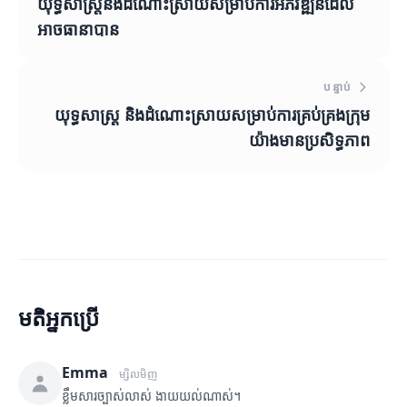
យុទ្ធសាស្ត្រនិងដំណោះស្រាយសម្រាប់ការអភិវឌ្ឍន៍ដែល
អាចធានាបាន
បន្ទាប់
យុទ្ធសាស្ត្រ និងដំណោះស្រាយសម្រាប់ការគ្រប់គ្រងក្រុម
យ៉ាងមានប្រសិទ្ធភាព
មតិអ្នកប្រើ
Emma
ម្សិលមិញ
ខ្លឹមសារច្បាស់លាស់ ងាយយល់ណាស់។