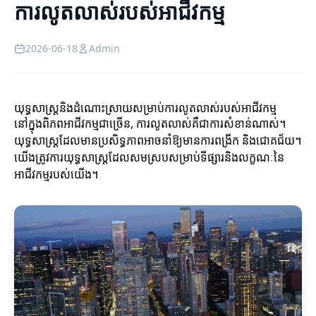
ការលូតលាស់របស់អាជីវកម្ម
2026-06-18
Admin
យុទ្ធសាស្ត្រនិងដំណោះស្រាយសម្រាប់ការលូតលាស់របស់អាជីវកម្ម
នៅក្នុងពិភពអាជីវកម្មជាច្រើន, ការលូតលាស់គឺជាការសំខាន់ណាស់។
យុទ្ធសាស្ត្រដែលមានប្រសិទ្ធភាពអាចនាំឱ្យមានការពង្រីក និងជោគជ័យ។
យើងត្រូវការយុទ្ធសាស្ត្រដែលសមស្របសម្រាប់ទីផ្សារនិងលក្ខណៈនៃ
អាជីវកម្មរបស់យើង។