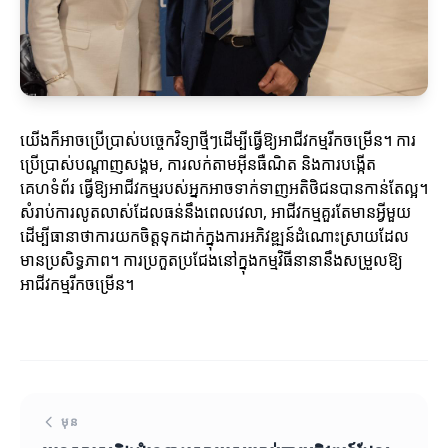
យើងក៏អាចប្រើប្រាស់បច្ចេកវិទ្យាថ្មីៗដើម្បីធ្វើឱ្យអាជីវកម្មរីកចម្រើន។ ការ
ប្រើប្រាស់បណ្តាញសង្គម, ការលក់តាមអ៊ីនធឺណិត និងការបង្កើត
គេហទំព័រ ធ្វើឱ្យអាជីវកម្មរបស់អ្នកអាចទាក់ទាញអតិថិជនបានកាន់តែល្អ។
សំរាប់ការលូតលាស់ដែលធន់នឹងពេលវេលា, អាជីវកម្មគួរតែមានអ្វីមួយ
ដើម្បីធានាថាការយកចិត្តទុកដាក់ក្នុងការអភិវឌ្ឍន៍ដំណោះស្រាយដែល
មានប្រសិទ្ធភាព។ ការប្រកួតប្រជែងនៅក្នុងកម្មវិធីនានានឹងសម្រួលឱ្យ
អាជីវកម្មរីកចម្រើន។
មុន