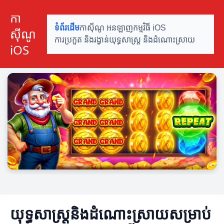
កា
ទំព័រដើម
កាស៊ីណូ អនឡាញ
កម្មវិធី iOS
ស៊ីណូ
ការប្រកួត និងរង្វាន់
យុទ្ធសាស្ត្រ និងដំណោះស្រាយ
iOS
យុទ្ធសាស្ត្រនិងដំណោះស្រាយសម្រាប់