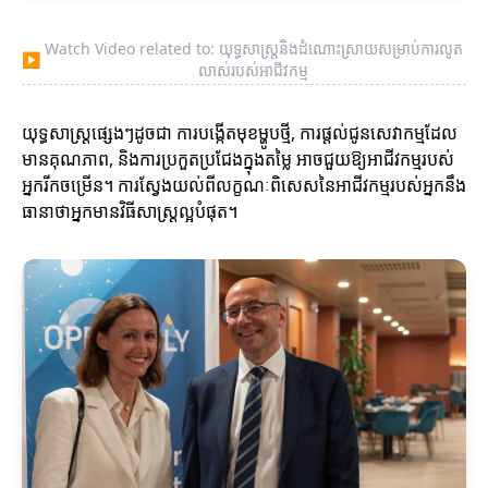
Watch Video related to: យុទ្ធសាស្ត្រនិងដំណោះស្រាយសម្រាប់ការលូត
▶
លាស់របស់អាជីវកម្ម
យុទ្ធសាស្ត្រផ្សេងៗដូចជា ការបង្កើតមុខម្ហូបថ្មី, ការផ្តល់ជូនសេវាកម្មដែល
មានគុណភាព, និងការប្រកួតប្រជែងក្នុងតម្លៃ អាចជួយឱ្យអាជីវកម្មរបស់
អ្នករីកចម្រើន។ ការស្វែងយល់ពីលក្ខណៈពិសេសនៃអាជីវកម្មរបស់អ្នកនឹង
ធានាថាអ្នកមានវិធីសាស្រ្តល្អបំផុត។