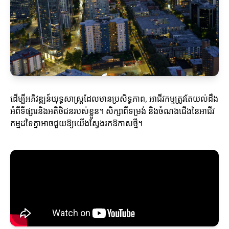
ដើម្បីអភិវឌ្ឍន៍យុទ្ធសាស្ត្រដែលមានប្រសិទ្ធភាព, អាជីវកម្មត្រូវតែយល់ដឹង
អំពីទីផ្សារនិងអតិថិជនរបស់ខ្លួន។ សិក្សាពីទម្រង់ និងចំណងជើងនៃអាជីវ
កម្មដទៃគ្នាអាចជួយឱ្យយើងស្វែងរកឱកាសថ្មី។