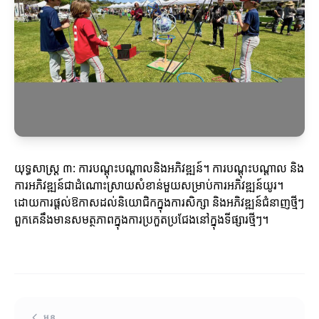
យុទ្ធសាស្ត្រ ៣: ការបណ្ដុះបណ្ដាលនិងអភិវឌ្ឍន៍។ ការបណ្ដុះបណ្ដាល និង
ការអភិវឌ្ឍន៍ជាដំណោះស្រាយសំខាន់មួយសម្រាប់ការអភិវឌ្ឍន៍យូរ។
ដោយការផ្ដល់ឱកាសដល់និយោជិកក្នុងការសិក្សា និងអភិវឌ្ឍន៍ជំនាញថ្មីៗ
ពួកគេនឹងមានសមត្ថភាពក្នុងការប្រកួតប្រជែងនៅក្នុងទីផ្សារថ្មីៗ។
មុន