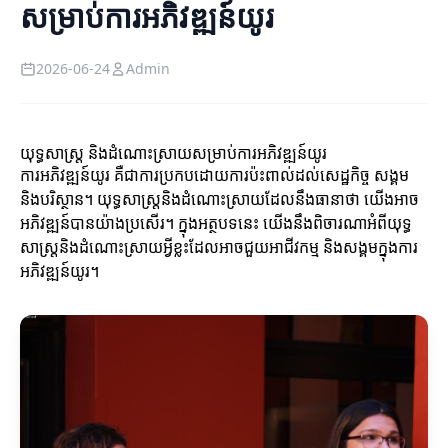
សម្រាប់ការអភិវឌ្ឍន៍យូរ
2026-06-24
Admin
យុទ្ធសាស្ត្រ និងដំណោះស្រាយសម្រាប់ការអភិវឌ្ឍន៍យូរ
ការអភិវឌ្ឍន៍យូរ គឺជាការប្រកបដោយការប៉ះពាល់ដល់សេដ្ឋកិច្ច សង្គម
និងបរិស្ថាន។ យុទ្ធសាស្ត្រនិងដំណោះស្រាយដែលនឹងធានាថា យើងអាច
អភិវឌ្ឍន៍បានយ៉ាងប្រសើរ។ ក្នុងអត្ថបទនេះ យើងនឹងពិចារណាអំពីយុទ្ធ
សាស្ត្រនិងដំណោះស្រាយអ្វីខ្លះដែលអាចជួយអាជីវកម្ម និងសង្គមក្នុងការ
អភិវឌ្ឍន៍យូរ។