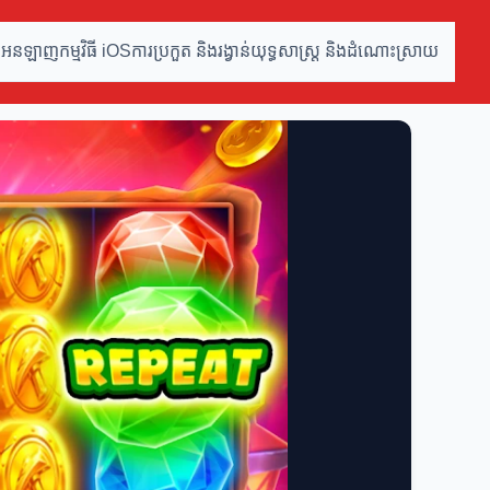
ូ អនឡាញ
កម្មវិធី iOS
ការប្រកួត និងរង្វាន់
យុទ្ធសាស្ត្រ និងដំណោះស្រាយ