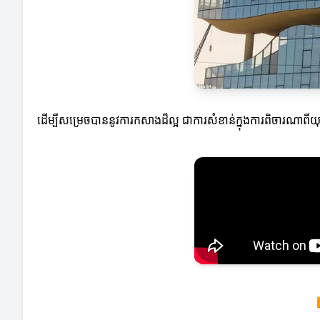
ដើម្បីសម្រេចបាននូវការកសាងដ៏ល្អ ជាការសំខាន់ក្នុងការពិចារណា