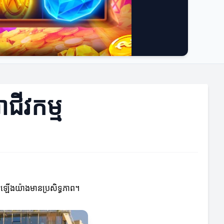
ជីវកម្ម
ើនឡើងយ៉ាងមានប្រសិទ្ធភាព។