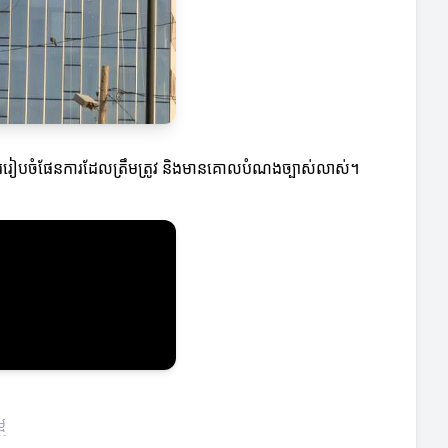
ការរៀបចំផែនការដែលត្រឹមត្រូវ និងមានគោលបំណងច្បាស់លាស់។
ម