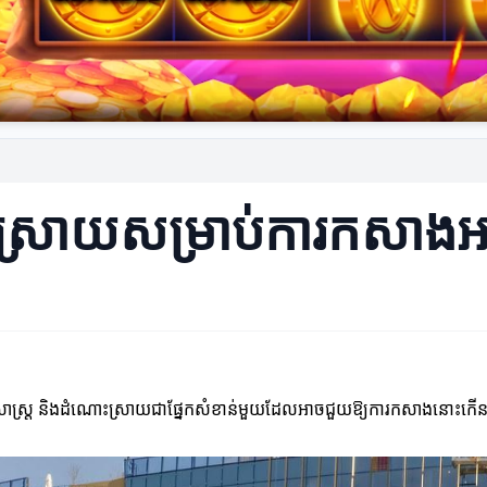
ះស្រាយសម្រាប់ការកសាងអា
យុទ្ធសាស្ត្រ និងដំណោះស្រាយជាផ្នែកសំខាន់មួយដែលអាចជួយឱ្យការកសាងនោះក