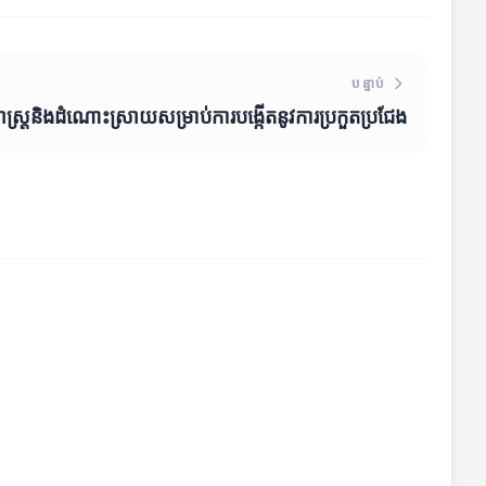
បន្ទាប់
ាស្ត្រនិងដំណោះស្រាយសម្រាប់ការបង្កើតនូវការប្រកួតប្រជែង