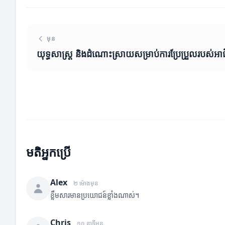
មុន
យុទ្ធសាស្ត្រ និងដំណោះស្រាយសម្រាប់ការប្រែប្រួលរបស់អាជី
មតិអ្នកប្រើ
Alex
២ ម៉ោងមុន
ខ្លឹមសារមានប្រយោជន៍ខ្លាំងណាស់។
Chris
១០ នាទីមុន