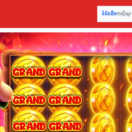
ទំព័រដើម
កាស៊ីណ