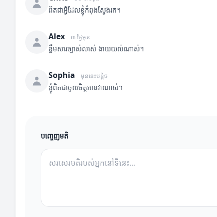
ពិតជាអ្វីដែលខ្ញុំកំពុងស្វែងរក។
Alex
៣ ថ្ងៃមុន
ខ្លឹមសារច្បាស់លាស់ ងាយយល់ណាស់។
Sophia
មុននេះបន្តិច
ខ្ញុំពិតជាចូលចិត្តអានវាណាស់។
បញ្ចេញមតិ