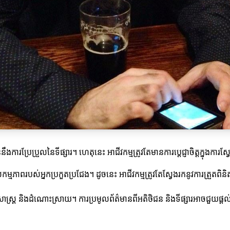
រប្រែប្រួលនៃទីផ្សារ។ ហេតុនេះ អាជីវកម្មត្រូវតែមានការប្តេជ្ញាចិត្តក្នុងការ
កម្មភាពរបស់អ្នកប្រកួតប្រជែង។ ដូចនេះ អាជីវកម្មត្រូវតែស្វែងរកនូវការត្រួតពិនិត
ទ្ធសាស្ត្រ និងដំណោះស្រាយ។ ការប្រមូលព័ត៌មានពីអតិថិជន និងទីផ្សារអាចជួយផ្តល