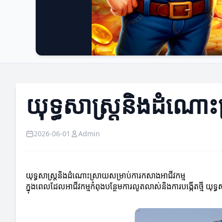
យុទ្ធសាស្ត្រនិងដំណោ
2026-06-01
Admin
យុទ្ធសាស្ត្រនិងដំណោះស្រាយសម្រាប់ការកសាងអាជីវកម្ម
ក្នុងពេលដែលអាជីវកម្មកំពុងបន្ថែមការលូតលាស់និងការបង្កើតថ្មី 