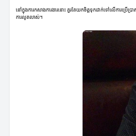
នៅក្នុងការកសាងការងារនោះ គួរតែយកចិត្តទុកដាក់ទៅលើការប្រើប្រាស់ឧ
ការលូតលាស់។