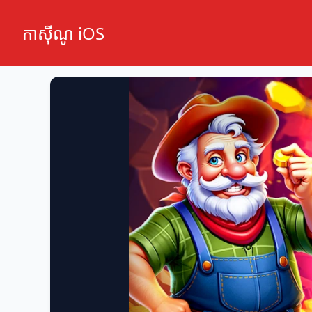
កាស៊ីណូ iOS