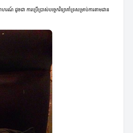
ហរណ៍ ដូចជា ការប្រើប្រាស់បច្ចេកវិទ្យាគាំទ្រសម្រាប់ការតាមដាន