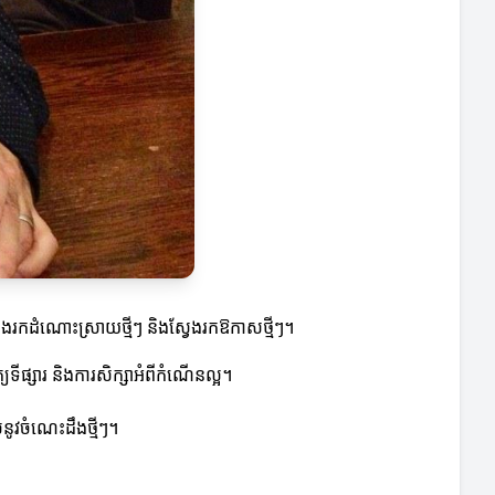
ស្វែងរកដំណោះស្រាយថ្មីៗ និងស្វែងរកឱកាសថ្មីៗ។
្យទីផ្សារ និងការសិក្សាអំពីកំណើនល្អ។
់នូវចំណេះដឹងថ្មីៗ។