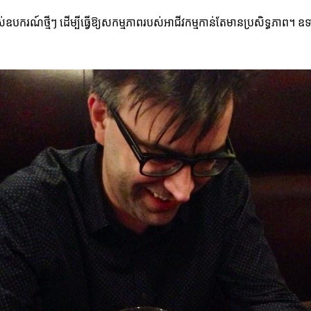
បករណ៍ថ្មីៗ ដើម្បីធ្វើឱ្យសកម្មភាពរបស់អាជីវកម្មកាន់តែមានប្រសិទ្ធភាព។ ឧទា