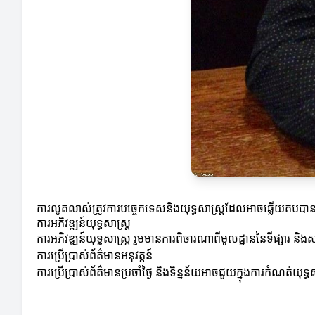
ការលូតលាស់ត្រូវការបច្ចេកទេសនិងយុទ្ធសាស្ត្រដែលអាចឆ្លើយតបបាននឹងកា
ការអភិវឌ្ឍន៍យុទ្ធសាស្ត្រ
ការអភិវឌ្ឍន៍យុទ្ធសាស្ត្រ រួមមានការពិចារណាពីមូលដ្ឋាននៃទីផ្សារ និងស
ការប្រើប្រាស់ព័ត៌មានអនុវត្តន៍
ការប្រើប្រាស់ព័ត៌មានប្រចាំថ្ងៃ និងទិន្នន័យអាចជួយក្នុងការកំណត់យុ