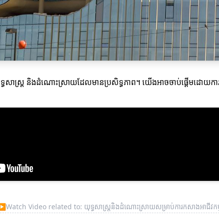
ពីយុទ្ធសាស្ត្រ និងដំណោះស្រាយដែលមានប្រសិទ្ធភាព។ យើងអាចចាប់ផ្តើមដោយ
▶
Watch Video related to: យុទ្ធសាស្ត្រនិងដំណោះស្រាយសម្រាប់ការកសាងអាជីវកម្