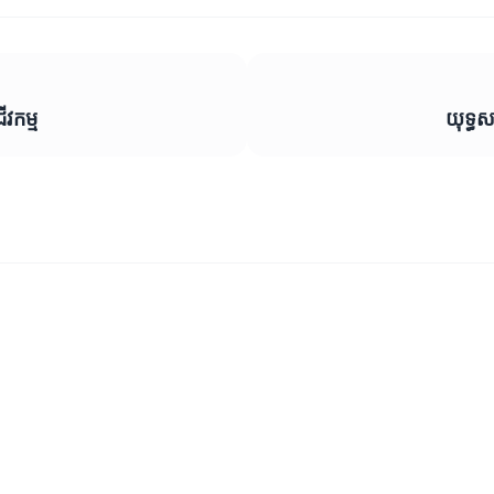
វកម្ម
យុទ្ធស