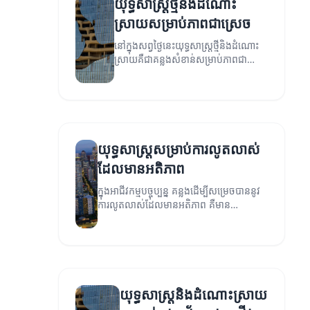
យុទ្ធសាស្ត្រថ្មីនិងដំណោះ
ស្រាយសម្រាប់ភាពជាស្រេច
នៅក្នុងសព្វថ្ងៃនេះយុទ្ធសាស្ត្រថ្មីនិងដំណោះ
ស្រាយគឺជាគន្លងសំខាន់សម្រាប់ភាពជាស្រេច
របស់អាជីវកម្ម។
យុទ្ធសាស្ត្រសម្រាប់ការលូតលាស់
ដែលមានអតិភាព
ក្នុងអាជីវកម្មបច្ចុប្បន្ន គន្លងដើម្បីសម្រេចបាននូវ
ការលូតលាស់ដែលមានអតិភាព គឺមាន
សារៈសំខាន់ខ្លាំង។ អត្ថបទនេះនឹងពន្យល់អំពីយុទ្ធ
សាស្ត្រ និងដំណោះស្រាយដ៏មានប្រសិទ្ធភាព
សម្រាប់ការលូតលាស់។
យុទ្ធសាស្ត្រនិងដំណោះស្រាយ