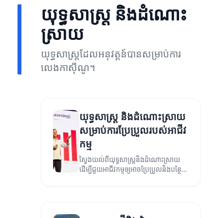
យុទ្ធសាស្ត្រ និងដំណោះ
ស្រាយ
យុទ្ធសាស្ត្រដែលអនុវត្តន៍បានសម្រាប់ការ
លេងកាស៊ីណូ។
យុទ្ធសាស្ត្រ និងដំណោះស្រាយ
សម្រាប់ការប្រែប្រួលរបស់អាជីវ
កម្ម
ស្វែងយល់ពីយុទ្ធសាស្ត្រនិងដំណោះស្រាយ
ដើម្បីជួយអាជីវកម្មឲ្យអាចប្រែប្រួលនិងបន្ថែម
ភាពរឹងមាំក្នុងទីផ្សារ។