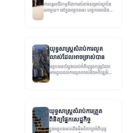
ការបន្តអាជីវកម្មគឺជាការសំខាន់សម្រាប់ស្ថាប័ន
ណាមួយ។ នៅក្នុងអត្ថបទនេះ បច្ចេកទេសនិង
យុទ្ធសាស្ត្រដែលអាចផ្តល់ឱ្យអ្នកនូវការបន្តអាជីវ
កម្មយ៉ាងមានប្រសិទ្ធភាព។
យុទ្ធសាស្ត្រសំរាប់ការលូត
លាស់ដែលអាចច្រាស់បាន
អត្ថបទនេះស្វែងយល់អំពីយុទ្ធសាស្ត្រដែល
អាចជួយដល់ការលូតលាស់និងអភិវឌ្ឍន៍នៅ
ក្នុងអាជីវកម្ម។
យុទ្ធសាស្ត្រសំរាប់ការត្រួត
ពិនិត្យផ្នែកសេដ្ឋកិច្ច
ក្នុងអត្ថបទនេះយើងនឹងពិភាក្សាអំពីយុទ្ធ