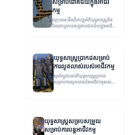
សម្រាប់ជោគជ័យក្នុងអាជីវ
កម្ម
អត្ថបទនេះនឹងពិភាក្សាអំពីយុទ្ធសាស្ត្រនិង
ដំណោះស្រាយសម្រាប់ជោគជ័យក្នុងអាជីវ
កម្ម។
យុទ្ធសាស្ត្រប្រាកដសម្រាប់
ការលូតលាស់របស់អាជីវកម្ម
សូមស្វែងយល់ពីយុទ្ធសាស្ត្រប្រាកដ
សម្រាប់ការលូតលាស់នៃអាជីវកម្មរបស់
អ្នក។
យុទ្ធសាស្ត្រសម្របសម្រួល
សម្រាប់ការបន្តអាជីវកម្ម