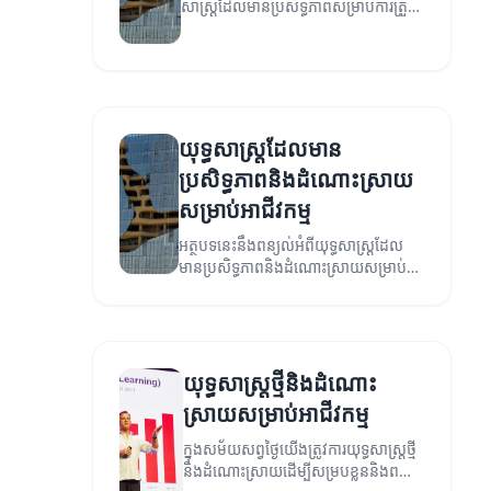
សាស្ត្រដែលមានប្រសិទ្ធភាពសម្រាប់ការត្រួត
ពិនិត្យនៃសេដ្ឋកិច្ច។
យុទ្ធសាស្ត្រដែលមាន
ប្រសិទ្ធភាពនិងដំណោះស្រាយ
សម្រាប់អាជីវកម្ម
អត្ថបទនេះនឹងពន្យល់អំពីយុទ្ធសាស្ត្រដែល
មានប្រសិទ្ធភាពនិងដំណោះស្រាយសម្រាប់
ជំនួញដើម្បីជោគជ័យ។
យុទ្ធសាស្ត្រថ្មីនិងដំណោះ
ស្រាយសម្រាប់អាជីវកម្ម
ក្នុងសម័យសព្វថ្ងៃយើងត្រូវការយុទ្ធសាស្ត្រថ្មី
និងដំណោះស្រាយដើម្បីសម្របខ្លួននិងពង្រីក