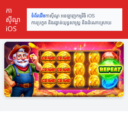
កា
ទំព័រដើម
កាស៊ីណូ អនឡាញ
កម្មវិធី iOS
ស៊ីណូ
ការប្រកួត និងរង្វាន់
យុទ្ធសាស្ត្រ និងដំណោះស្រាយ
iOS