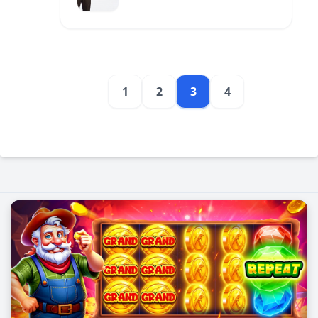
អាជីវកម្ម។
1
2
3
4