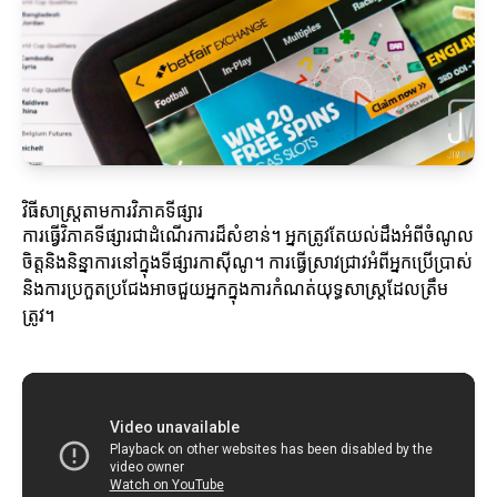
វិធីសាស្ត្រតាមការវិភាគទីផ្សារ
ការធ្វើវិភាគទីផ្សារជាដំណើរការដ៏សំខាន់។ អ្នកត្រូវតែយល់ដឹងអំពីចំណូល
ចិត្តនិងនិន្នាការនៅក្នុងទីផ្សារកាស៊ីណូ។ ការធ្វើស្រាវជ្រាវអំពីអ្នកប្រើប្រាស់
និងការប្រកួតប្រជែងអាចជួយអ្នកក្នុងការកំណត់យុទ្ធសាស្ត្រដែលត្រឹម
ត្រូវ។