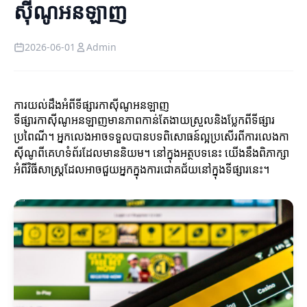
ស៊ីណូអនឡាញ
2026-06-01
Admin
ការយល់ដឹងអំពីទីផ្សារកាស៊ីណូអនឡាញ
ទីផ្សារកាស៊ីណូអនឡាញមានភាពកាន់តែងាយស្រួលនិងប្លែកពីទីផ្សារ
ប្រពៃណី។ អ្នកលេងអាចទទួលបានបទពិសោធន៍ល្អប្រសើរពីការលេងកា
ស៊ីណូពីគេហទំព័រដែលមាននិយម។ នៅក្នុងអត្ថបទនេះ យើងនឹងពិភាក្សា
អំពីវិធីសាស្ត្រដែលអាចជួយអ្នកក្នុងការជោគជ័យនៅក្នុងទីផ្សារនេះ។