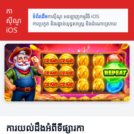
កា
ទំព័រដើម
កាស៊ីណូ អនឡាញ
កម្មវិធី iOS
ស៊ីណូ
ការប្រកួត និងរង្វាន់
យុទ្ធសាស្ត្រ និងដំណោះស្រាយ
iOS
ការយល់ដឹងអំពីទីផ្សារកា