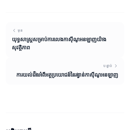
មុន
យុទ្ធសាស្ត្រសម្រាប់ការលេងកាស៊ីណូអនឡាញយ៉ាង
សុវត្ថិភាព
បន្ទាប់
ការយល់ដឹងអំពីអត្ថប្រយោជន៍នៃរង្វាន់កាស៊ីណូអនឡាញ