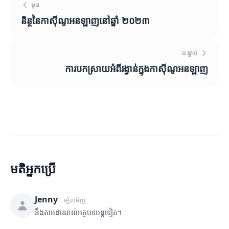
មុន
និន្ថនៃកាស៊ីណូអនឡាញនៅឆ្នាំ ២០២៣
បន្ទាប់
ការបកស្រាយអំពីរង្វាន់ក្នុងកាស៊ីណូអនឡាញ
មតិអ្នកប្រើ
Jenny
ម្សិលមិញ
នឹងតាមដានរាល់អត្ថបទបន្តទៀត។