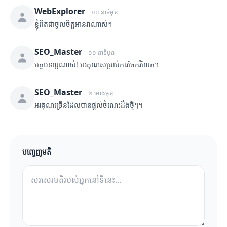
WebExplorer
១០ នាទីមុន
ខ្ញុំពិតជាចូលចិត្តអានវាណាស់។
SEO_Master
១០ នាទីមុន
អត្ថបទល្អណាស់! អរគុណសម្រាប់ការចែករំលែក។
SEO_Master
២ ម៉ោងមុន
អរគុណច្រើនដែលបានផ្តល់ចំណេះដឹងថ្មីៗ។
បញ្ចេញមតិ