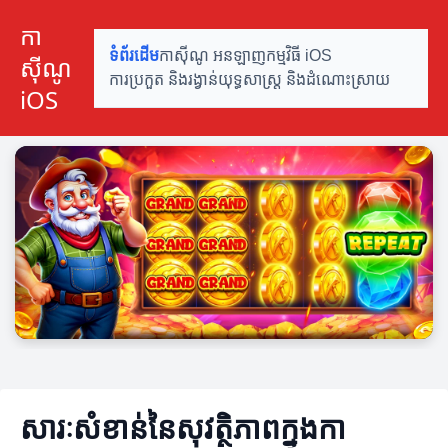
កា
ទំព័រដើម
កាស៊ីណូ អនឡាញ
កម្មវិធី iOS
ស៊ីណូ
ការប្រកួត និងរង្វាន់
យុទ្ធសាស្ត្រ និងដំណោះស្រាយ
iOS
សារៈសំខាន់នៃសុវត្ថិភាពក្នុងកា