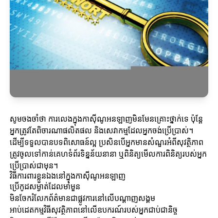
សូមចងចាំថា ការលេងក្នុងកាស៊ីណូអនឡាញមិនមែនគ្រោះថ្នាក់ទេ ប៉ុន្តែ
អ្នកត្រូវតែពិចារណាផលិតផល និងសេវាកម្មដែលអ្នកចង់ប្រើប្រាស់។
ដើម្បីទទួលបានបទពិសោធន៍ល្អ ប្រសិនបើអ្នកមានសំណួរអំពីសុវត្ថិភាព
ត្រូវចូលទៅកាន់គេហទំព័រទិន្នន័យនានា ឬពិនិត្យមើលការពិនិត្យរបស់អ្នក
ប្រើប្រាស់ជាមុន។
វិធីការពារខ្លួនឯងនៅក្នុងកាស៊ីណូអនឡាញ
ប្រើកូដសម្ងាត់ដែលមាំមួន
មិនចែករំលែកព័ត៌មានជាផ្លូវការនៅលើបណ្តាញសង្គម
អាប់ដេតកម្មវិធីសុវត្ថិភាពនៅលើឧបករណ៍របស់អ្នកជាប់ជានិច្ច