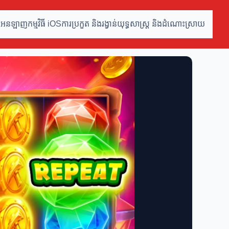
ូ អនឡាញ
កម្មវិធី iOS
ការប្រកួត និងរង្វាន់
យុទ្ធសាស្ត្រ និងដំណោះស្រាយ