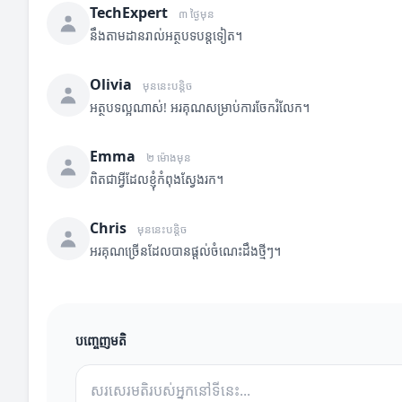
TechExpert
៣ ថ្ងៃមុន
នឹងតាមដានរាល់អត្ថបទបន្តទៀត។
Olivia
មុននេះបន្តិច
អត្ថបទល្អណាស់! អរគុណសម្រាប់ការចែករំលែក។
Emma
២ ម៉ោងមុន
ពិតជាអ្វីដែលខ្ញុំកំពុងស្វែងរក។
Chris
មុននេះបន្តិច
អរគុណច្រើនដែលបានផ្តល់ចំណេះដឹងថ្មីៗ។
បញ្ចេញមតិ