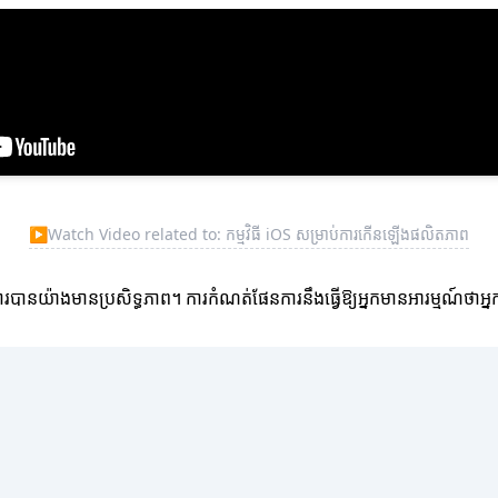
▶
Watch Video related to: កម្មវិធី iOS សម្រាប់ការកើនឡើងផលិតភាព
របានយ៉ាងមានប្រសិទ្ធភាព។ ការកំណត់ផែនការនឹងធ្វើឱ្យអ្នកមានអារម្មណ៍ថាអ្ន