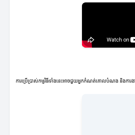
ការប្រើប្រាស់កម្មវិធីទាំងនេះអាចជួយអ្នកកំណត់គោលបំណង និងការងា