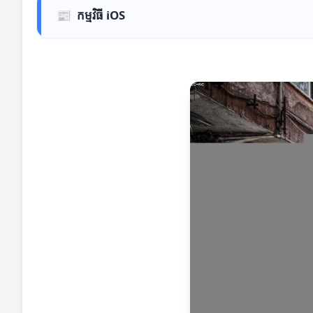
📰
កម្មវិធី iOS