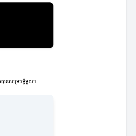
កបានសម្រេចអ្វីមួយ។