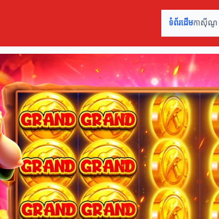
ទំព័រដើម
កាស៊ីណ