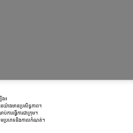
ឡើង៖
បានយ៉ាងមានប្រសិទ្ធភាព។
រាប់ការធ្វើការជាក្រុម។
តាមប្រភេទនិងកាលកំណត់។