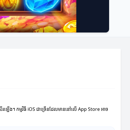
ឱ្យប្រសើរឡើង។ កម្មវិធី iOS ជាច្រើនដែលមាននៅលើ App Store អាច