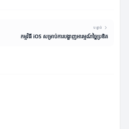
បន្ទាប់
កម្មវិធី iOS សម្រាប់ការបង្ហាញអារម្មណ៍ច្នៃប្រឌិត